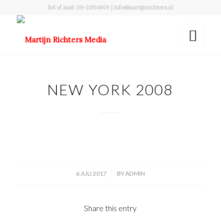
Bel of mail: 06-21814909 | info@martijnrichters.nl
NEW YORK 2008
/
6 JULI 2017
BY
ADMIN
Share this entry