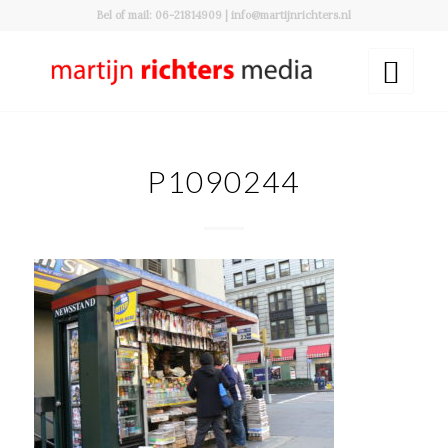
Bel of mail: 06-21814909 | info@martijnrichters.nl
P1090244