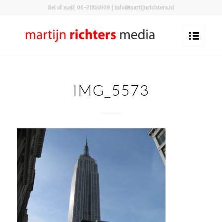
Bel of mail: 06-21814909 | info@martijnrichters.nl
IMG_5573